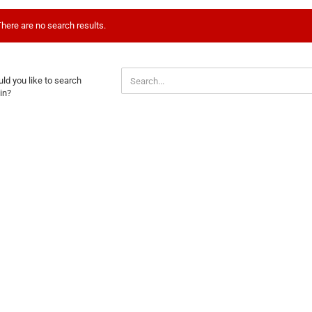
here are no search results.
ULD
ld you like to search
U
in?
E
ARCH
AIN?