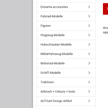
Diorama accesories
T
Fahrrad-Modelle
WO
Figuren
Wou
YO
aga
LIK
Flugzeug-Modelle
TO
SE
Hubschrauber-Modelle
AG
Militärfahrzeug-Modelle
Motorrad-Modelle
Schiff-Modelle
Traktoren
Airbrush + Colours + tools
AUTOart Design Artikel