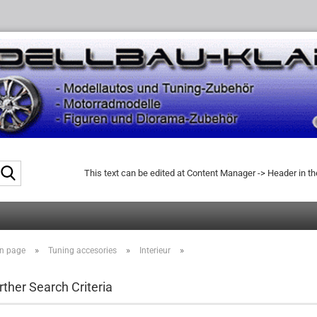
Search...
This text can be edited at Content Manager -> Header in t
»
»
»
n page
Tuning accesories
Interieur
rther Search Criteria