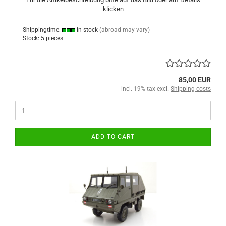
klicken
Shippingtime:
in stock
(abroad may vary)
Stock: 5 pieces
85,00 EUR
incl. 19% tax excl.
Shipping costs
ADD TO CART