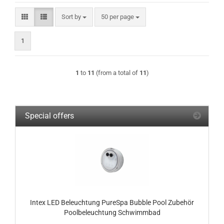
Sort by
per page
Sort by
50 per page
1
1
to
11
(from a total of
11
)
Special offers
Intex LED Beleuchtung PureSpa Bubble Pool Zubehör
Poolbeleuchtung Schwimmbad