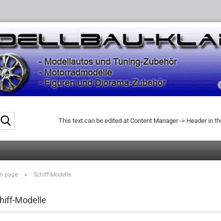
Search...
This text can be edited at Content Manager -> Header in t
»
n page
Schiff-Modelle
hiff-Modelle