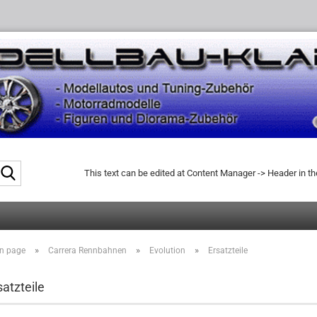
Search...
This text can be edited at Content Manager -> Header in t
»
»
»
n page
Carrera Rennbahnen
Evolution
Ersatzteile
satzteile