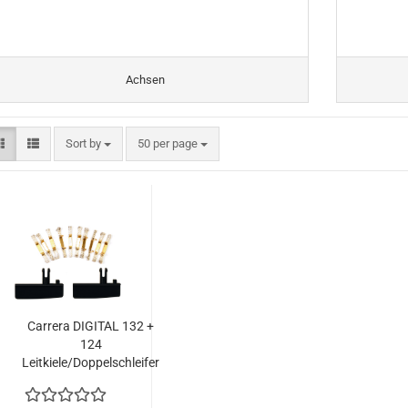
Achsen
Sort by
per page
Sort by
50 per page
Carrera DIGITAL 132 +
124
Leitkiele/Doppelschleifer
für Slotcar 1:32 + 1:24
20366