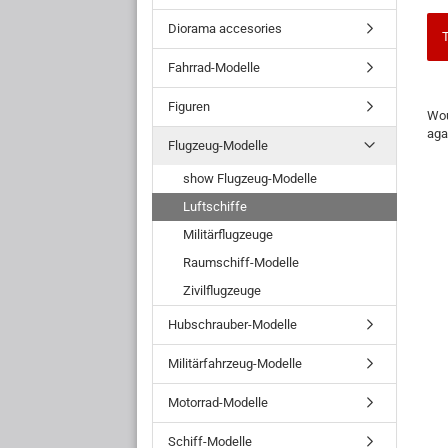
Diorama accesories
T
Fahrrad-Modelle
WO
Figuren
Wou
YO
aga
LIK
Flugzeug-Modelle
TO
SE
show Flugzeug-Modelle
AG
Luftschiffe
Militärflugzeuge
Raumschiff-Modelle
Zivilflugzeuge
Hubschrauber-Modelle
Militärfahrzeug-Modelle
Motorrad-Modelle
Schiff-Modelle