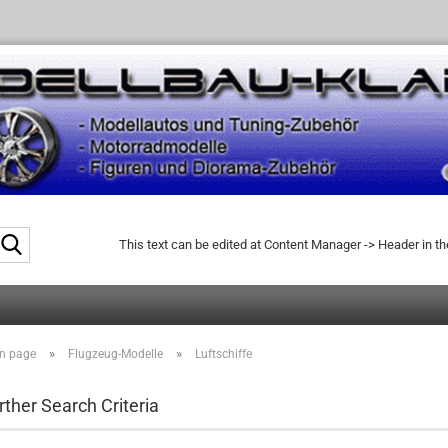
Search...
This text can be edited at Content Manager -> Header in t
»
»
n page
Flugzeug-Modelle
Luftschiffe
rther Search Criteria