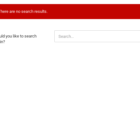
here are no search results.
ULD
ld you like to search
U
in?
E
ARCH
AIN?