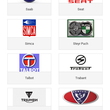
Saab
Seat
Simca
Steyr Puch
Talbot
Trabant