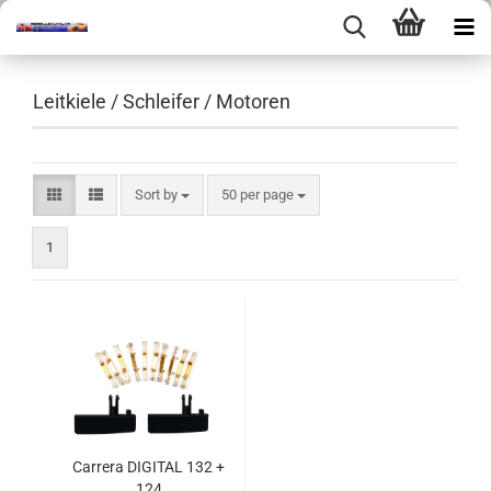
Leitkiele / Schleifer / Motoren
Sort by
per page
Sort by
50 per page
1
Carrera DIGITAL 132 +
124