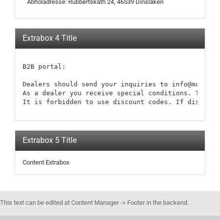
Abholadresse: Rubbertskath 24, 46539 Dinslaken
Extrabox 4 Title
B2B portal:

Dealers should send your inquiries to info@modellb
As a dealer you receive special conditions. These 
It is forbidden to use discount codes. If discount
Extrabox 5 Title
Content Extrabox
This text can be edited at Content Manager -> Footer in the backend.