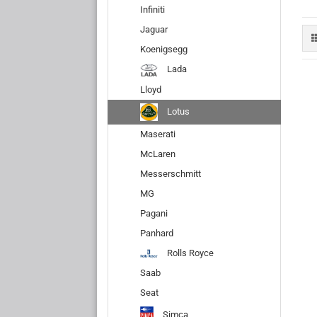
Infiniti
Jaguar
Koenigsegg
Lada
Lloyd
Lotus
Maserati
McLaren
Messerschmitt
MG
Pagani
Panhard
Rolls Royce
Saab
Seat
Simca