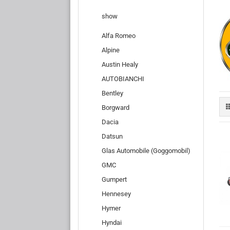
show
Alfa Romeo
Alpine
Austin Healy
AUTOBIANCHI
Bentley
Borgward
Dacia
Datsun
Glas Automobile (Goggomobil)
GMC
Gumpert
Hennesey
Hymer
Hyndai