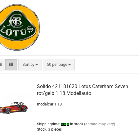
Sort by
per page
Sort by
50 per page
Solido 421181620 Lotus Caterham Seven
rot/gelb 1:18 Modellauto
modelcar 1:18
Shippingtime:
in stock
(abroad may vary)
Stock: 3 pieces