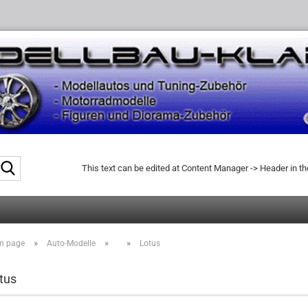
Search...
This text can be edited at Content Manager -> Header in t
»
»
»
n page
Auto-Modelle
Lotus
tus