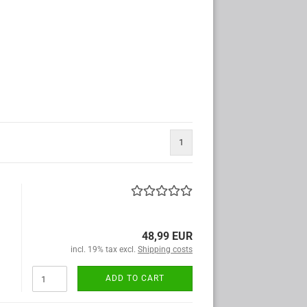
1
48,99 EUR
incl. 19% tax excl.
Shipping costs
ADD TO CART