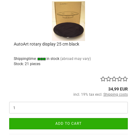
AutoArt rotary display 25 cm black
Shippingtime:
in stock
(abroad may vary)
Stock: 21 pieces
34,99 EUR
incl. 19% tax excl.
Shipping costs
ADD TO CART