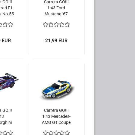
a GO!!!
Carrera GO!!!
rari F1-
1:43 Ford
z No.55
Mustang '67
el 1
Racing Yellow
Slotcar
64212 Slotcar
9 EUR
21,99 EUR
a GO!!!
Carrera GO!!!
43
1:43 Mercedes-
rghini
AMG GT Coupé
án GT3
Polizei 64118
Racing
Fahrzeug Auto