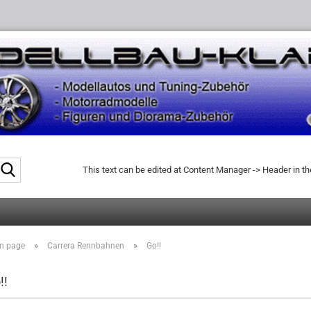
Search...
This text can be edited at Content Manager -> Header in t
»
»
n page
Carrera Rennbahnen
Go!!
!!