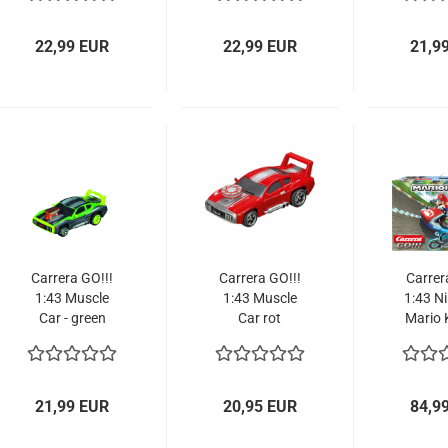
Slotcar
Slotcar
No.12
Slo
22,99 EUR
22,99 EUR
21,9
Carrera GO!!!
Carrera GO!!!
Carrer
1:43 Muscle
1:43 Muscle
1:43 N
Car - green
Car rot
Mario K
64213 Slotcar
Sonderedition
62
mit Licht
Renn
64140 Slotcar
21,99 EUR
20,95 EUR
84,9