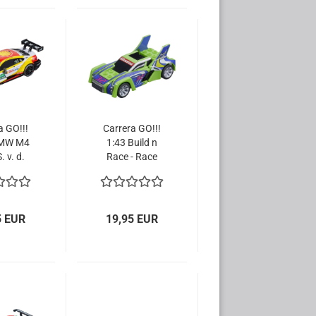
a GO!!!
Carrera GO!!!
BMW M4
1:43 Build n
 v. d.
Race - Race
nde
Car green
wagen
64192 Slotcar
Slotcar
5 EUR
19,95 EUR