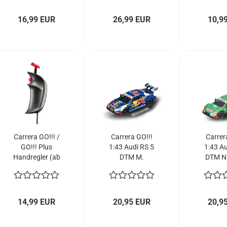
61671
Erweiterungsset
16,99 EUR
26,99 EUR
10,9
Carrera GO!!! /
Carrera GO!!!
Carrer
GO!!! Plus
1:43 Audi RS 5
1:43 Au
Handregler (ab
DTM M.
DTM N.
2017) 61663
Ekström, No.5
No.51
64157 Slotcar
Slo
14,99 EUR
20,95 EUR
20,9