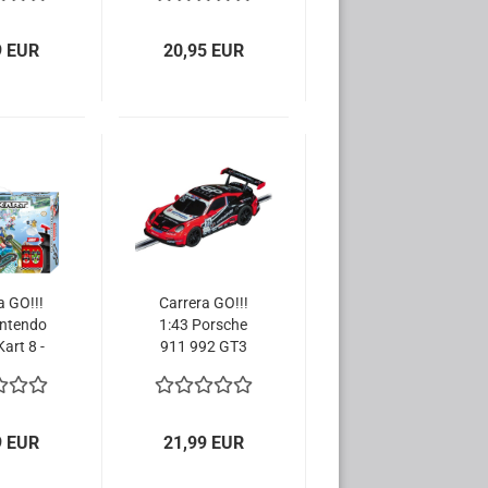
 64211
tcar
9 EUR
20,95 EUR
a GO!!!
Carrera GO!!!
intendo
1:43 Porsche
art 8 -
911 992 GT3
491
Cup Team GP-
bahn
Elite No.25
64207 Slotcar
9 EUR
21,99 EUR