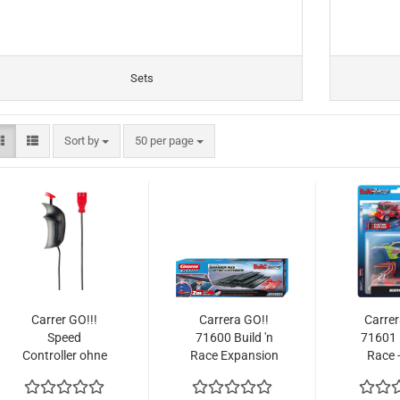
Sets
Sort by
per page
Sort by
50 per page
Carrer GO!!!
Carrera GO!!
Carrer
Speed
71600 Build 'n
71601 B
Controller ohne
Race Expansion
Race 
Turbo (GO!!!
Pack Schienen
Pack
BO + Evolution)
Ausbauset
Karros