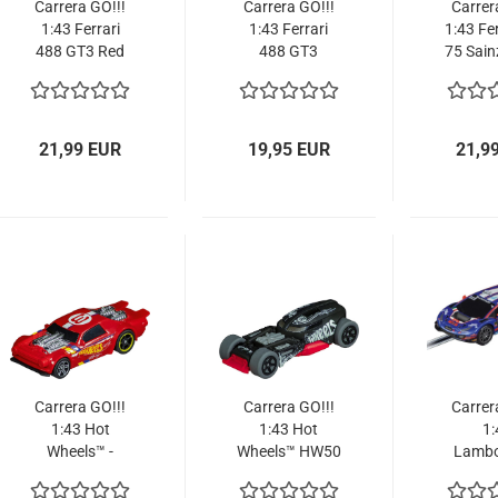
Carrera GO!!!
Carrera GO!!!
Carrer
1:43 Ferrari
1:43 Ferrari
1:43 Fer
488 GT3 Red
488 GT3
75 Sain
Bull AF Corse
Squadra Corse
Form
No.30 64197
Garage Italia
64203 
Slotcar
No.7 64186
Slotcar
21,99 EUR
19,95 EUR
21,9
Carrera GO!!!
Carrera GO!!!
Carrer
1:43 Hot
1:43 Hot
1:
Wheels™ -
Wheels™ HW50
Lambo
Night Shifter™
Concept™
Hurac
red 1 64216
black 64217
Ombra 