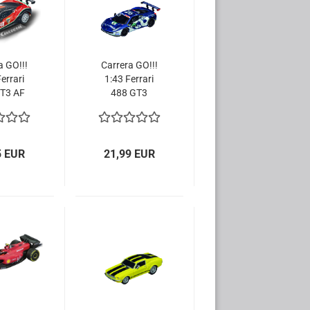
a GO!!!
Carrera GO!!!
errari
1:43 Ferrari
T3 AF
488 GT3
No.488
AlphaTauri AF
Slotcar
Corse No.23
64198 Slotcar
5 EUR
21,99 EUR