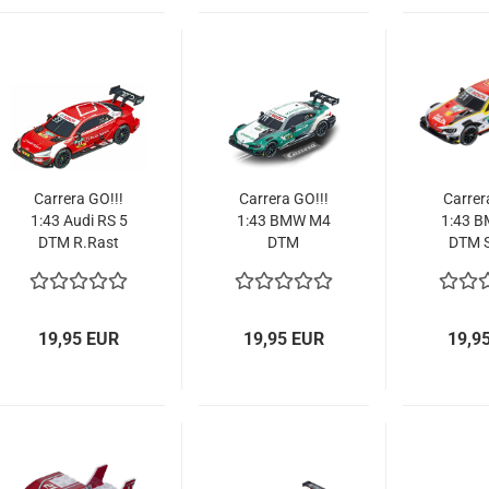
Carrera GO!!!
Carrera GO!!!
Carrer
1:43 Audi RS 5
1:43 BMW M4
1:43 
DTM R.Rast
DTM
DTM S.
No.33 64132
"M.Wittmann
Li
Slotcar
No.11 64170
Renn
Slotcar
64185 
19,95 EUR
19,95 EUR
19,9