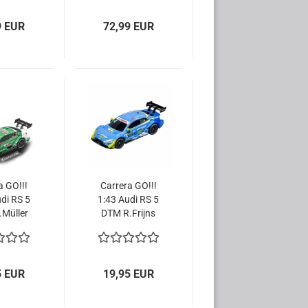
9 EUR
72,99 EUR
a GO!!!
Carrera GO!!!
di RS 5
1:43 Audi RS 5
Müller
DTM R.Frijns
 64172
Rennwagen
tcar
64184 Slotcar
5 EUR
19,95 EUR