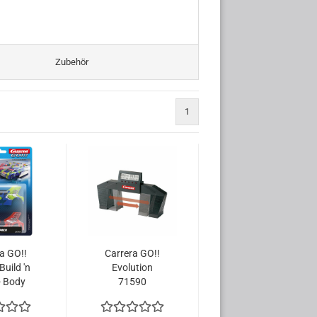
Zubehör
1
a GO!!
Carrera GO!!
uild 'n
Evolution
- Body
71590
 - 2
Elektronischer
serien
Rundenzähler