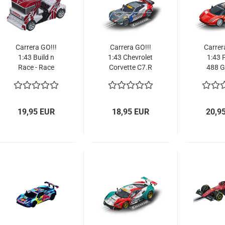
Carrera GO!!!
Carrera GO!!!
Carrer
1:43 Build n
1:43 Chevrolet
1:43 F
Race - Race
Corvette C7.R
488 G
Truck white
GT3 Callaway
Corse 
64191 Slotcar
Competition
64136 
USA No.26
64161
19,95 EUR
18,95 EUR
20,9