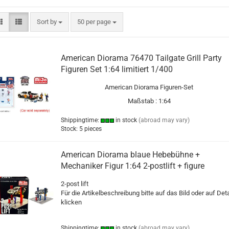
Sort by
per page
Sort by
50 per page
American Diorama 76470 Tailgate Grill Party
Figuren Set 1:64 limitiert 1/400
American Diorama Figuren-Set
Maßstab : 1:64
Shippingtime:
in stock
(abroad may vary)
Stock: 5 pieces
American Diorama blaue Hebebühne +
Mechaniker Figur 1:64 2-postlift + figure
2-post lift
Für die Artikelbeschreibung bitte auf das Bild oder auf Deta
klicken
Shippingtime:
in stock
(abroad may vary)