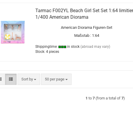
Tarmac F002YL Beach Girl Set Set 1:64 limitier
1/400 American Diorama
American Diorama Figuren-Set
Maßstab : 1:64
Shippingtime:
in stock
(abroad may vary)
Stock: 4 pieces
Sort by
per page
Sort by
50 per page
1
to
7
(from a total of
7
)