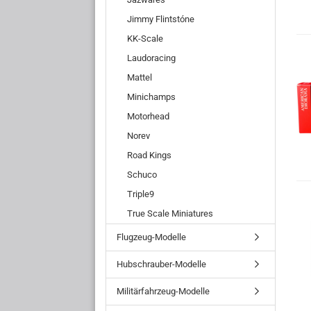
Jimmy Flintstóne
KK-Scale
Laudoracing
Mattel
Minichamps
Motorhead
Norev
Road Kings
Schuco
Triple9
True Scale Miniatures
Flugzeug-Modelle
Hubschrauber-Modelle
Militärfahrzeug-Modelle