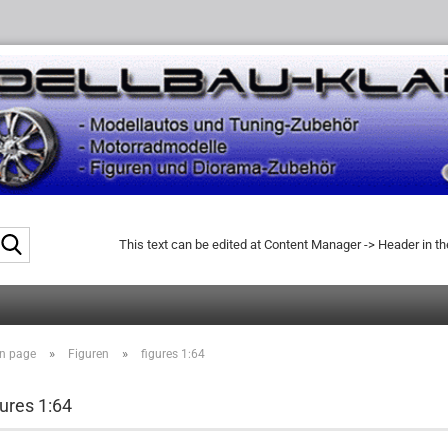
Search...
This text can be edited at Content Manager -> Header in t
»
»
n page
Figuren
figures 1:64
gures 1:64