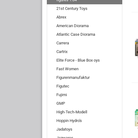
21st Century Toys
Abrex
American Diorama
Atlantic Case Diorama
Carrera
Cartrix
Elite Force - Blue Box oys
Fast Women
Figurenmanufaktur
Figutec
Fujimi
GMP
High-Tech-Modell
Hoppin Hydro's
Jadatoys
Jazwares