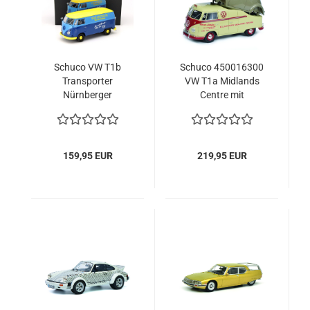
Schuco VW T1b
Schuco 450016300
Transporter
VW T1a Midlands
Nürnberger
Centre mit
Nachrichten 1959-
Brezelkäfer
1963 blau/gelb
Karosserie 1:18
Limitiert1/1000
limited 1/500
Modellauto
159,95 EUR
219,95 EUR