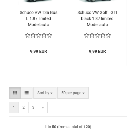
Schuco VW T3a Bus
Schuco VW Golf I GTI
L 1:87 limited
black 1:87 limited
Modellauto
Modellauto
9,99 EUR
9,99 EUR
Sort by
per page
Sort by
50 per page
1
2
3
»
1
to
50
(from a total of
120
)