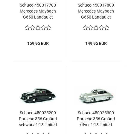
Schuco 450017700
Schuco 450017800
Mercedes Maybach
Mercedes Maybach
G650 Landaulet
G650 Landaulet
black1:18 limited
weiss 1:18 limited
1/750 Modelcar
1/750 Modellauto
159,95 EUR
149,95 EUR
Schuco 450025200
Schuco 450025300
Porsche 356 Gmünd
Porsche 356 Gmünd
schwarz 1:18 limited
silver 1:18 limited
1/500 Modellauto
1/500 Modellauto