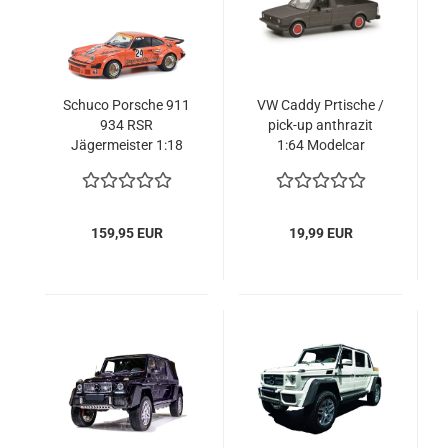
Schuco Porsche 911
VW Caddy Prtische /
934 RSR
pick-up anthrazit
Jägermeister 1:18
1:64 Modelcar
limitiert 1/1000
Schuco 452033600
Modellauto
450034200
159,95 EUR
19,99 EUR