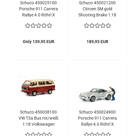
Schuco 450025100
Schuco 450021200
Porsche 911 Carrera
Citroen SM gold
Rallye 4.0 Röhrl X
Shooting Brake 1:18
911weiss-schwarz
limitiert 1/500
1:18 Modellauto
Modellauto
Only 139,95 EUR
189,95 EUR
Schuco 450038100
Schuco 450024900
VW T3a Bus rot/weiß
Porsche 911 Carrera
1:18 Volkswagen
Rallye 4.0 Röhrl X
Modellauto
911 with Figure 1:18