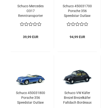
Schuco Mercedes
Schuco 450031700
O317
Porsche 356
Renntransporter
Speedstar Outlaw
Porsche Gulf 1:64
Hardtop silber 1.18
limited Modellauto
Modelauto
39,99 EUR
94,99 EUR
Schuco 450031800
Schuco VW Käfer
Porsche 356
Brezel Brezelkäfer
Speedstar Outlaw
Faltdach Bordeaux
Cabrio blau 1.18
rot 1:43 limitiert