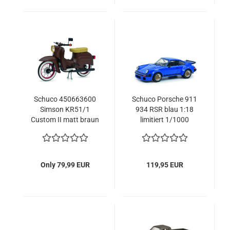
Schuco 450663600
Schuco Porsche 911
Simson KR51/1
934 RSR blau 1:18
Custom II matt braun
limitiert 1/1000
1:10 limitiert 1/1000
Modellauto
Motorradmodell
450034100
Only 79,99 EUR
119,95 EUR