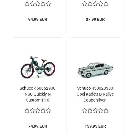
Modelauto
Modellauto
94,99 EUR
37,99 EUR
Schuco 450662900
Schuco 450023300
NSU Quickly N
Opel Kadett B Rallye
Custom 1:10
Coupe silver-
Motorradmodell
black1:18 limitiert
1/1000 Modellauto
74,99 EUR
159,95 EUR