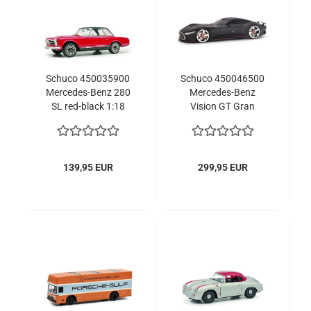
Schuco 450035900
Schuco 450046500
Mercedes-Benz 280
Mercedes-Benz
SL red-black 1:18
Vision GT Gran
Pagode limited
Turismo matt black
1/1000
1:12 limited 1/500
Modellauto
139,95 EUR
299,95 EUR