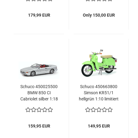
Modellcar limited
179,99 EUR
Only 150,00 EUR
Schuco 450025500
Schuco 450663800
BMW 850 CI
Simson KR51/1
Cabriolet silber 1:18
hellgrün 1:10 limitiert
Modellauto
1/1000
Motorradmodell
159,95 EUR
149,95 EUR